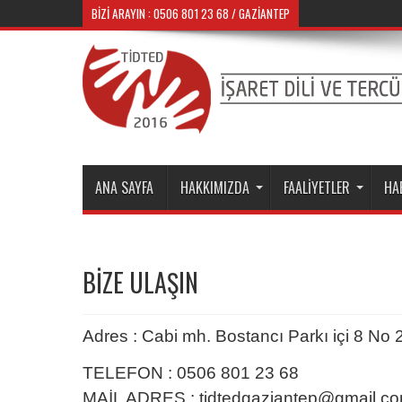
BIZI ARAYIN : 0506 801 23 68 / GAZIANTEP
ANA SAYFA
HAKKIMIZDA
FAALİYETLER
HA
BİZE ULAŞIN
Adres : Cabi mh. Bostancı Parkı içi 8 N
TELEFON : 0506 801 23 68
MAİL ADRES : tidtedgaziantep@gmail.c