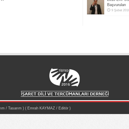
Başvuruları
9 Şubat 201
ırım / Tasarım )
( Emrah KAYMAZ / Editör )