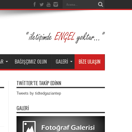
AR
BAĞIŞÇIMIZ OLUN
GALERİ
BİZE ULAŞIN
TWİTTER’TE TAKİP EDİNN
Tweets by tidtedgaziantep
GALERI
S