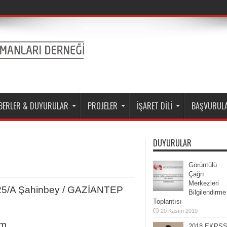
BERLER & DUYURULAR
PROJELER
İŞARET DİLİ
BAŞVURUL
DUYURULAR
Görüntülü
Çağrı
Merkezleri
o 25/A Şahinbey / GAZİANTEP
Bilgilendirme
Toplantısı
20 Kasım 2019
om
2018 EKPS